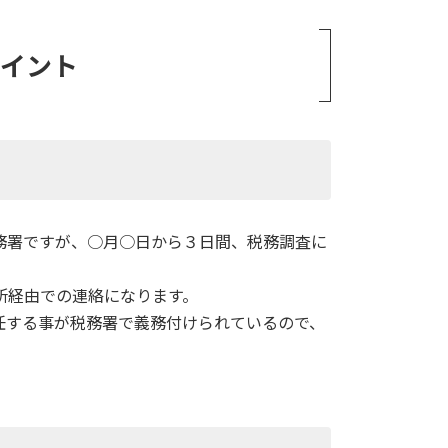
ポイント
務署ですが、○月○日から３日間、税務調査に
所経由での連絡になります。
任する事が税務署で義務付けられているので、