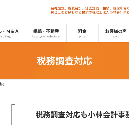
会社設立、税務会計、経営計画、相続、確定申告
税理士をお探しなら横浜の税理士法人小林会計事
ル・Ｍ＆Ａ
相続・不動産
料金
お客様の声
nsulting
Legacytax realestate
price
voice
税務調査対応
対応
税務調査対応も小林会計事