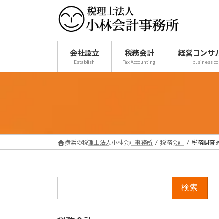
コ
ナ
ン
ビ
テ
ゲ
ン
ー
ツ
シ
会社設立
税務会計
経営コンサ
Establish
Tax Accounting
business co
へ
ョ
ス
ン
キ
に
ッ
移
プ
動
横浜の税理士法人小林会計事務所
税務会計
税務調査
検
索: