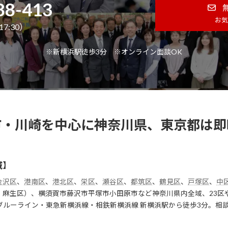
88-413
お気
7:30）
※新横浜駅徒歩3分 ※オンライン面談OK
市・川崎を中心に神奈川県、東京都は即
域】
金沢区
、
港南区
、
港北区
、
栄区
、
瀬谷区
、
都筑区
、
鶴見区
、
戸塚区
、
中
、麻生区）、横須賀市藤沢市平塚市小田原市など神奈川県内全域、23区
ブルーライン・東急新横浜線・相鉄新横浜線 新横浜駅から徒歩3分。相