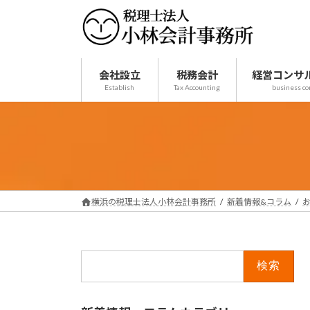
コ
ナ
ン
ビ
テ
ゲ
ン
ー
ツ
シ
会社設立
税務会計
経営コンサ
Establish
Tax Accounting
business co
へ
ョ
ス
ン
キ
に
ッ
移
プ
動
横浜の税理士法人小林会計事務所
新着情報&コラム
検
索: