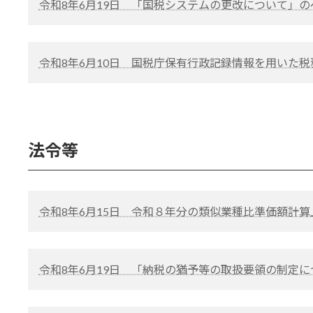
令和8年6月19日 「国税システムの更改について」
令和8年6月10日 国税庁保有行政記録情報を用いた
法令等
令和8年6月15日 令和８年分の類似業種比準価額計
令和8年6月19日 「納税の猶予等の取扱要領の制定