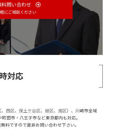
無料問い合わせ
軽にご相談ください
時対応
区
、
西区
、
保土ケ谷区
、
緑区
、
南区
）、川崎市全域
や町田市・八王子市など東京都内も対応。
談無料ですので是非お問い合わせ下さい。