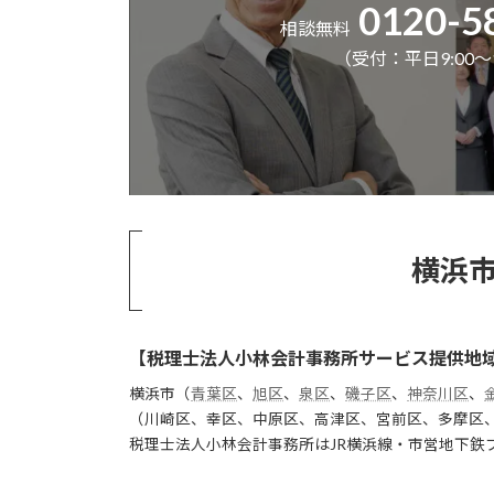
0120-5
相談無料
（受付：平日9:00～1
横浜
【税理士法人小林会計事務所サービス提供地
横浜市（
青葉区
、
旭区
、
泉区
、
磯子区
、
神奈川区
、
（川崎区、幸区、中原区、高津区、宮前区、多摩区
税理士法人小林会計事務所はJR横浜線・市営地下鉄