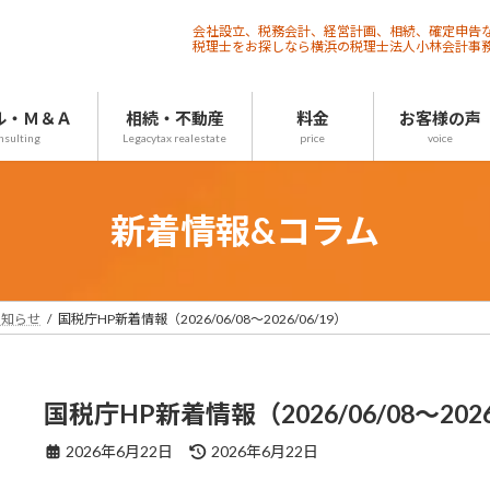
会社設立、税務会計、経営計画、相続、確定申告
税理士をお探しなら横浜の税理士法人小林会計事
ル・Ｍ＆Ａ
相続・不動産
料金
お客様の声
nsulting
Legacytax realestate
price
voice
新着情報&コラム
お知らせ
国税庁HP新着情報（2026/06/08～2026/06/19）
国税庁HP新着情報（2026/06/08～2026
最
2026年6月22日
2026年6月22日
終