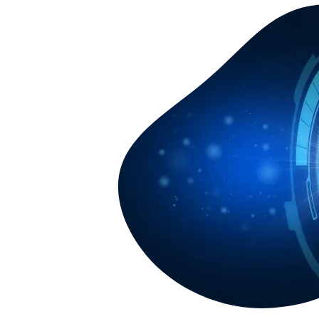
更
新
日
時
: