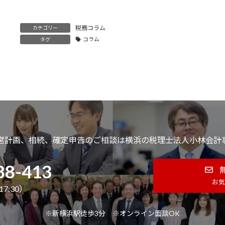
税務コラム
カテゴリー
コラム
タグ
営計画、相続、確定申告のご相談は横浜の税理士法人小林会計
88-413
お気
7:30）
※新横浜駅徒歩3分 ※オンライン面談OK