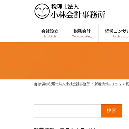
コ
ナ
ン
ビ
テ
ゲ
ン
ー
ツ
シ
会社設立
税務会計
経営コンサ
Establish
Tax Accounting
business co
へ
ョ
ス
ン
キ
に
ッ
移
プ
動
横浜の税理士法人小林会計事務所
新着情報&コラム
検
索: