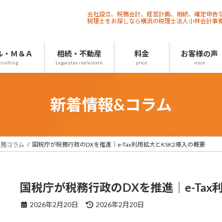
会社設立、税務会計、経営計画、相続、確定申告
税理士をお探しなら横浜の税理士法人小林会計事
ル・Ｍ＆Ａ
相続・不動産
料金
お客様の声
nsulting
Legacytax realestate
price
voice
新着情報&コラム
税務コラム
国税庁が税務行政のDXを推進｜e-Tax利用拡大とKSK2導入の概要
国税庁が税務行政のDXを推進｜e-Tax
最
2026年2月20日
2026年2月20日
終