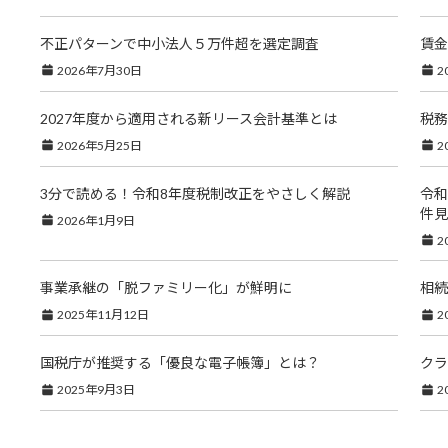
不正パターンで中小法人５万件超を選定調査
賃金
2026年7月30日
2
2027年度から適用される新リース会計基準とは
税務
2026年5月25日
2
3分で読める！令和8年度税制改正をやさしく解説
令和
件見
2026年1月9日
2
事業承継の「脱ファミリー化」が鮮明に
相続
2025年11月12日
2
国税庁が推奨する「優良な電子帳簿」とは？
クラ
2025年9月3日
2